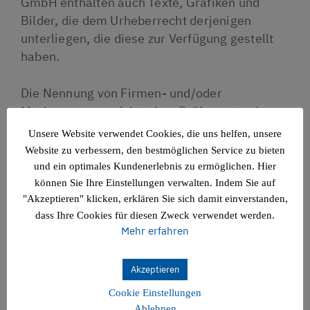
GmbH enthalten auch Texte, Grafiken und
Bilder, die dem Urheberrecht derjenigen
unterliegen, die diese zur Verfügung gestellt
haben.
Die Nennung von Firmen- und/oder
Markennamen erfolgt ohne Prüfung etwaiger
Rechte Dritter. Aus einem fehlenden
Unsere Website verwendet Cookies, die uns helfen, unsere
Markenschutz- oder Copyright-Hinweis kann
Website zu verbessern, den bestmöglichen Service zu bieten
insbesondere nicht der Schluss gezogen
und ein optimales Kundenerlebnis zu ermöglichen. Hier
werden, dass diese Namen und/oder
können Sie Ihre Einstellungen verwalten. Indem Sie auf
Bezeichnungen frei von Rechten Dritter sind.
"Akzeptieren" klicken, erklären Sie sich damit einverstanden,
dass Ihre Cookies für diesen Zweck verwendet werden.
Mehr erfahren
Akzeptieren
Haftung
Diese Website wurde mit größtmöglicher
Cookie Einstellungen
Ablehnen