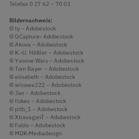
Telefax 0 27 62 – 70 01
INDUSTRIEBAU
ÖFFENTLICH
Bildernachweis:
|
© ty – Adobestock
INGENIEURBAU
© GCapture- Adobestock
© Akova – Adobestock
UNTERNEHMEN
© K.-U. Häßler – Adobestock
ÜBER
© Yvonne Weis – Adobestock
UNS
© Tom Bayer – Adobestock
© elisabeth – Adobestock
SCHLÜSSELFERTIGBAU
© wisawa222 – Adobestock
REFERENZEN
© Jan – Adobestock
© fizkes – Adobestock
ZERTIFIKATE
© pitb_1 – Adobestock
KUNDENSTIMMEN
© XtravaganT – Adobestock
© Fabio – Adobestock
AKTUELLES
© MDK-Mediadesign