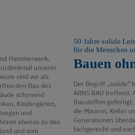
50 Jahre solide Lei
für die Menschen u
 und Hammerwerk,
Bauen ohn
lturdenkmal unserer
ute sind wir als
Der Begriff „solide“
rften den Bau des
ARNS BAU treffend. 
bäude schonend
Baustoffen gefertigt
nken, Kindergärten,
die Mauern, Keller 
htungen und
Generationen überda
hören ebenso zu den
fachgerecht und nac
rland und vom