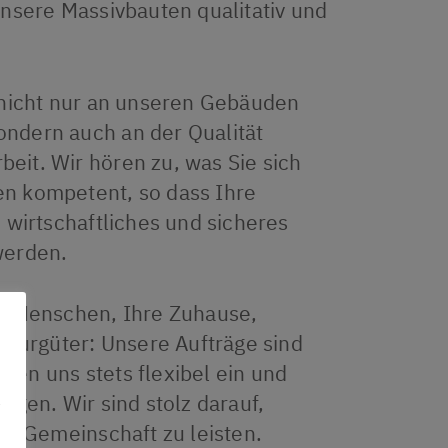
unsere Massivbauten qualitativ und
 nicht nur an unseren Gebäuden
ndern auch an der Qualität
it. Wir hören zu, was Sie sich
n kompetent, so dass Ihre
 wirtschaftliches und sicheres
werden.
ie Menschen, Ihre Zuhause,
ulturgüter: Unsere Aufträge sind
eiten uns stets flexibel ein und
ngen. Wir sind stolz darauf,
ie Gemeinschaft zu leisten.