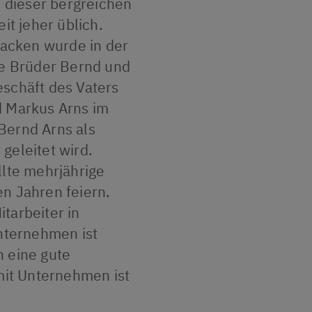
n dieser bergreichen
it jeher üblich.
acken wurde in der
ie Brüder Bernd und
eschäft des Vaters
d Markus Arns im
Bernd Arns als
geleitet wird.
llte mehrjährige
en Jahren feiern.
tarbeiter in
ternehmen ist
h eine gute
it Unternehmen ist