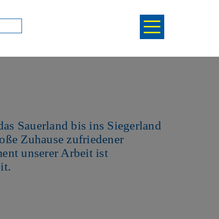
as Sauerland bis ins Siegerland
roße Zuhause zufriedener
t unserer Arbeit ist
it.