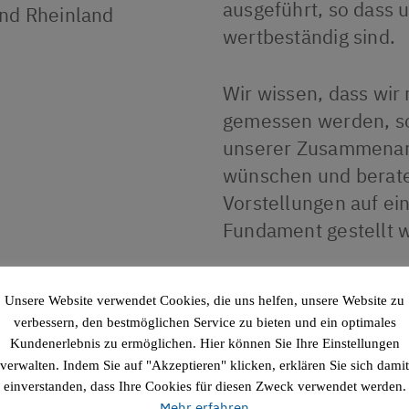
ausgeführt, so dass 
und Rheinland
wertbeständig sind.
Wir wissen, dass wir
gemessen werden, so
unserer Zusammenarbe
wünschen und berate
Vorstellungen auf ein
Fundament gestellt 
Verantwortung für d
Unsere Website verwendet Cookies, die uns helfen, unsere Website zu
Arbeitsstätten und K
verbessern, den bestmöglichen Service zu bieten und ein optimales
vielfältig und wir arb
Kundenerlebnis zu ermöglichen. Hier können Sie Ihre Einstellungen
investieren in Neueru
verwalten. Indem Sie auf "Akzeptieren" klicken, erklären Sie sich damit
einverstanden, dass Ihre Cookies für diesen Zweck verwendet werden.
unseren Beitrag für d
Mehr erfahren