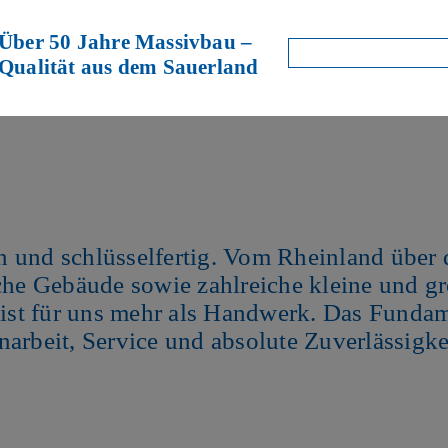
Über 50 Jahre Massivbau –
Suchen
Qualität aus dem Sauerland
nach:
und schlüsselfertig. Vom Rheinland über d
che Gebäude sowie zahlreiche kleine und g
t für uns mehr als Handwerk. Das Fundamen
arbeit, Service und absolute Zuverlässigke