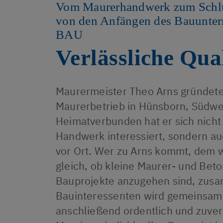
ÖFFENTLICH |
Vom Maurerhandwerk zum Schlüs
INGENIEURBAU
von den Anfängen des Bauunt
UNTERNEHMEN
BAU
ÜBER UNS
Verlässliche Qual
SCHLÜSSELFERTIGBAU
REFERENZEN
Maurermeister Theo Arns gründet
Maurerbetrieb in Hünsborn, Südwe
ZERTIFIKATE
Heimatverbunden hat er sich nicht 
KUNDENSTIMMEN
Handwerk interessiert, sondern a
AKTUELLES
vor Ort. Wer zu Arns kommt, dem w
KONTAKT
gleich, ob kleine Maurer- und Bet
ALLGEMEIN
Bauprojekte anzugehen sind, zus
ANFAHRT
Bauinteressenten wird gemeinsam
ANSPRECHPARTNER
anschließend ordentlich und zuver
IMPRESSUM