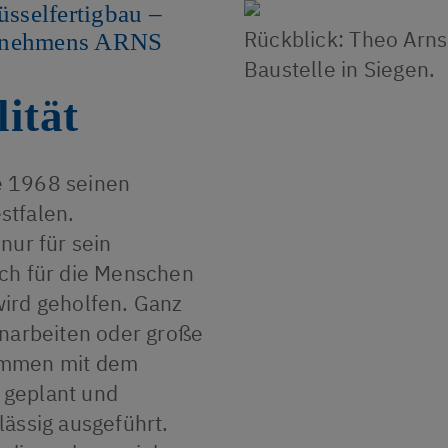
selfertigbau –
Rückblick: Theo Arns 
ernehmens ARNS
Baustelle in Siegen.
ität
e 1968 seinen
stfalen.
nur für sein
uch für die Menschen
ird geholfen. Ganz
onarbeiten oder große
ammen mit dem
 geplant und
lässig ausgeführt.