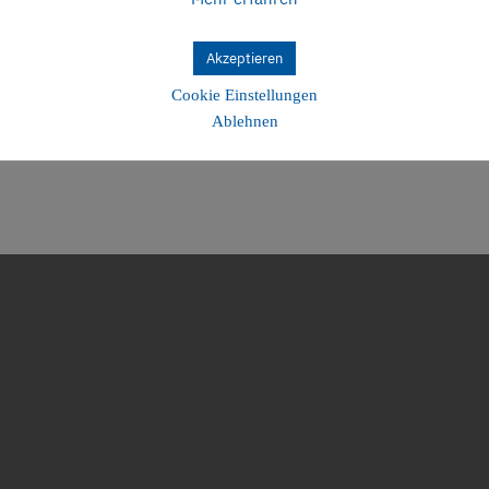
Persönlich, gewissen
Akzeptieren
erfolgt die Ausführu
Cookie Einstellungen
Bauobjekte. Dafür si
Ablehnen
wir uns auch zukünft