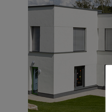
ÖFFENTLICH |
INGENIEURBAU
UNTERNEHMEN
ÜBER UNS
SCHLÜSSELFERTIGBAU
REFERENZEN
ZERTIFIKATE
KUNDENSTIMMEN
AKTUELLES
KONTAKT
ALLGEMEIN
ANFAHRT
ANSPRECHPARTNER
IMPRESSUM