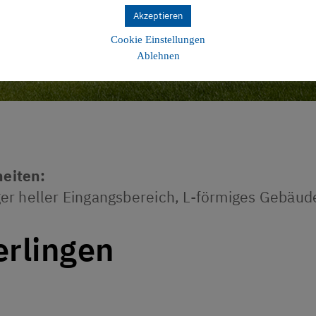
Akzeptieren
Cookie Einstellungen
Ablehnen
eiten:
er heller Eingangsbereich, L-förmiges Gebäud
rlingen